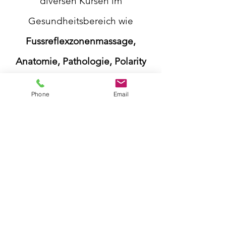
diversen Kursen im
Gesundheitsbereich wie
Fussreflexzonenmassage,
Anatomie, Pathologie, Polarity
oder Pranic Healing
immer mehr
Phone
Email
im
therapeutischen Bereich an
mit meiner letzten zweijährigen
Ausbildung
zur
systemischen
Aufstellerin mit körperbasierter
Traumalösung bei Barbara Elisa
Brantschen im Kientalerhof
.
Diese feine, tiefgreifende